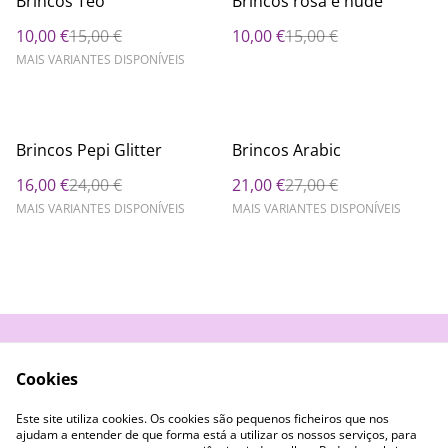
Brincos Teo
Brincos rosa e nude
10,00 €
15,00 €
10,00 €
15,00 €
MAIS VARIANTES DISPONÍVEIS
%
%
Brincos Pepi Glitter
Brincos Arabic
16,00 €
24,00 €
21,00 €
27,00 €
MAIS VARIANTES DISPONÍVEIS
MAIS VARIANTES DISPONÍVEIS
Contacte-nos
Termos e Condições
Cookies
Política de
Livro de Reclamações
Privacidade
Este site utiliza cookies. Os cookies são pequenos ficheiros que nos
Cookies
ajudam a entender de que forma está a utilizar os nossos serviços, para