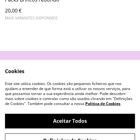
20,00 €
MAIS VARIANTES DISPONÍVEIS
Contacte-nos
Termos e Condições
Cookies
Política de
Livro de Reclamações
Privacidade
Este site utiliza cookies. Os cookies são pequenos ficheiros que nos
Cookies
ajudam a entender de que forma está a utilizar os nossos serviços, para
que possamos tornar a sua experiência ainda melhor. Pode descobrir
mais sobre cookies e controlar como são usados clicando em "Definições
de Cookies". Também pode consultar a nossa
Política de Cookies
.
Aceitar Todos
©
2026
Azul Púrpura