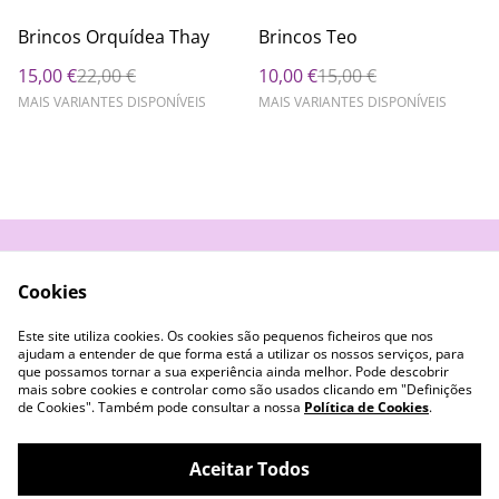
%
%
Brincos Orquídea Thay
Brincos Teo
15,00 €
22,00 €
10,00 €
15,00 €
MAIS VARIANTES DISPONÍVEIS
MAIS VARIANTES DISPONÍVEIS
Contacte-nos
Termos e Condições
Cookies
Política de
Livro de Reclamações
Privacidade
Este site utiliza cookies. Os cookies são pequenos ficheiros que nos
Cookies
ajudam a entender de que forma está a utilizar os nossos serviços, para
que possamos tornar a sua experiência ainda melhor. Pode descobrir
mais sobre cookies e controlar como são usados clicando em "Definições
de Cookies". Também pode consultar a nossa
Política de Cookies
.
Aceitar Todos