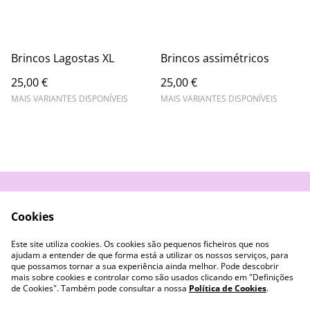
Brincos Lagostas XL
Brincos assimétricos
25,00 €
25,00 €
MAIS VARIANTES DISPONÍVEIS
MAIS VARIANTES DISPONÍVEIS
Contacte-nos
Termos e Condições
Cookies
Política de
Livro de Reclamações
Privacidade
Este site utiliza cookies. Os cookies são pequenos ficheiros que nos
Cookies
ajudam a entender de que forma está a utilizar os nossos serviços, para
que possamos tornar a sua experiência ainda melhor. Pode descobrir
mais sobre cookies e controlar como são usados clicando em "Definições
de Cookies". Também pode consultar a nossa
Política de Cookies
.