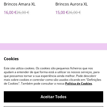
%
%
Brincos Amara XL
Brincos Aurora XL
16,00 €
26,00 €
15,00 €
26,00 €
Contacte-nos
Termos e Condições
Cookies
Política de
Livro de Reclamações
Privacidade
Este site utiliza cookies. Os cookies são pequenos ficheiros que nos
Cookies
ajudam a entender de que forma está a utilizar os nossos serviços, para
que possamos tornar a sua experiência ainda melhor. Pode descobrir
mais sobre cookies e controlar como são usados clicando em "Definições
de Cookies". Também pode consultar a nossa
Política de Cookies
.
Aceitar Todos
©
2026
Azul Púrpura